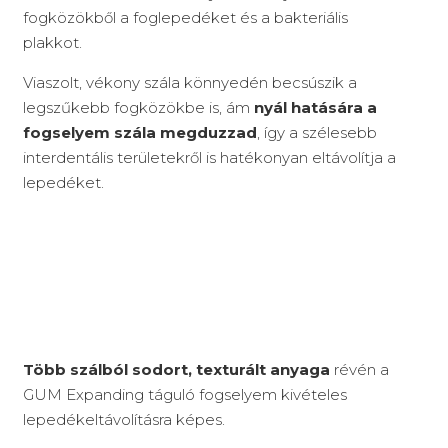
fogközökből a foglepedéket és a bakteriális
plakkot.
Viaszolt, vékony szála könnyedén becsúszik a
legszűkebb fogközökbe is, ám
nyál hatására a
fogselyem szála megduzzad
, így a szélesebb
interdentális területekről is hatékonyan eltávolítja a
lepedéket.
Több szálból sodort, texturált anyaga
révén a
GUM Expanding táguló fogselyem kivételes
lepedékeltávolításra képes.