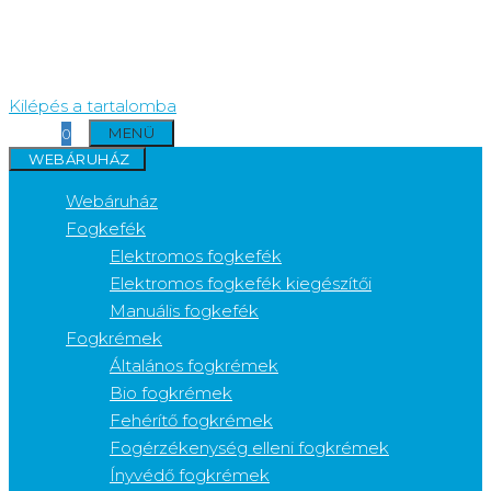
Kilépés a tartalomba
MENÜ
0
WEBÁRUHÁZ
Webáruház
Fogkefék
Elektromos fogkefék
Elektromos fogkefék kiegészítői
Manuális fogkefék
Fogkrémek
Általános fogkrémek
Bio fogkrémek
Fehérítő fogkrémek
Fogérzékenység elleni fogkrémek
Ínyvédő fogkrémek