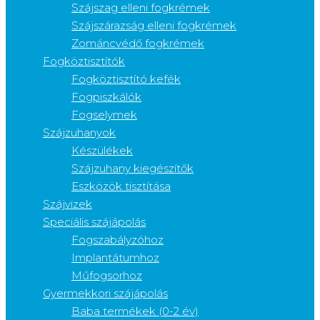
Szájszag elleni fogkrémek
Szájszárazság elleni fogkrémek
Zománcvédő fogkrémek
Fogköztisztítók
Fogköztisztító kefék
Fogpiszkálók
Fogselymek
Szájzuhanyok
Készülékek
Szájzuhany kiegészítők
Eszközök tisztítása
Szájvizek
Speciális szájápolás
Fogszabályzóhoz
Implantátumhoz
Műfogsorhoz
Gyermekkori szájápolás
Baba termékek (0-2 év)