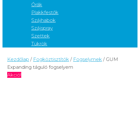
Órák
Plakkfestők
Szájhabok
Szájspray
Szettek
Tükrök
Kezdőlap
/
Fogköztisztítók
/
Fogselymek
/ GUM
Expanding táguló fogselyem
Akció!