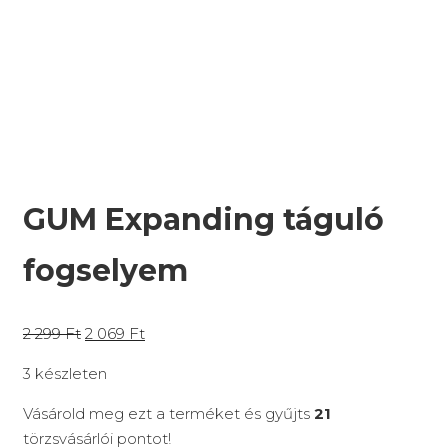
GUM Expanding táguló
fogselyem
2 299
Ft
2 069
Ft
3 készleten
Vásárold meg ezt a terméket és gyűjts
21
törzsvásárlói pontot!