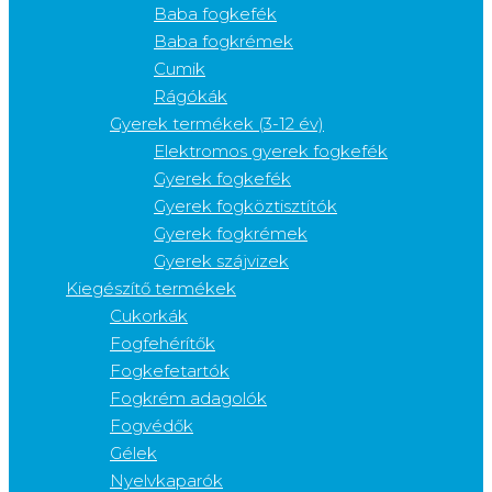
Baba fogkefék
Baba fogkrémek
Cumik
Rágókák
Gyerek termékek (3-12 év)
Elektromos gyerek fogkefék
Gyerek fogkefék
Gyerek fogköztisztítók
Gyerek fogkrémek
Gyerek szájvizek
Kiegészítő termékek
Cukorkák
Fogfehérítők
Fogkefetartók
Fogkrém adagolók
Fogvédők
Gélek
Nyelvkaparók