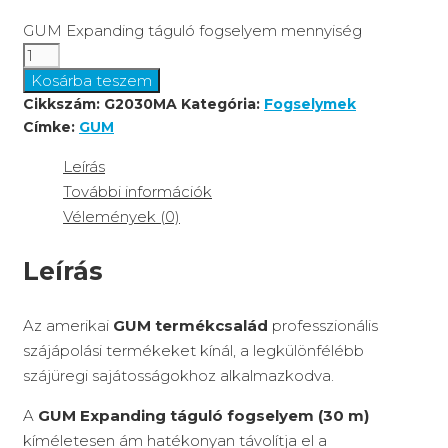
GUM Expanding táguló fogselyem mennyiség
Kosárba teszem
Cikkszám:
G2030MA
Kategória:
Fogselymek
Címke:
GUM
Leírás
További információk
Vélemények (0)
Leírás
Az amerikai
GUM termékcsalád
professzionális
szájápolási termékeket kínál, a legkülönfélébb
szájüregi sajátosságokhoz alkalmazkodva.
A
GUM Expanding táguló fogselyem (30 m)
kíméletesen ám hatékonyan távolítja el a