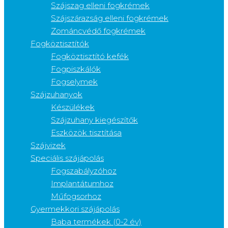
Szájszag elleni fogkrémek
Szájszárazság elleni fogkrémek
Zománcvédő fogkrémek
Fogköztisztítók
Fogköztisztító kefék
Fogpiszkálók
Fogselymek
Szájzuhanyok
Készülékek
Szájzuhany kiegészítők
Eszközök tisztítása
Szájvizek
Speciális szájápolás
Fogszabályzóhoz
Implantátumhoz
Műfogsorhoz
Gyermekkori szájápolás
Baba termékek (0-2 év)