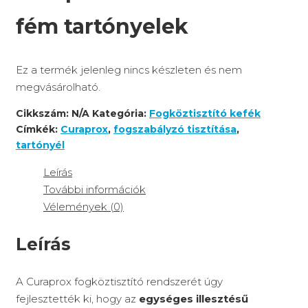
fém tartónyelek
Ez a termék jelenleg nincs készleten és nem
megvásárolható.
Cikkszám:
N/A
Kategória:
Fogköztisztító kefék
Címkék:
Curaprox
,
fogszabályzó tisztítása
,
tartónyél
Leírás
További információk
Vélemények (0)
Leírás
A Curaprox fogköztisztító rendszerét úgy
fejlesztették ki, hogy az
egységes illesztésű