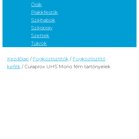
Órák
Plakkfestők
Szájhabok
Szájspray
Szettek
Tükrök
Kezdőlap
/
Fogköztisztítók
/
Fogköztisztító
kefék
/ Curaprox UHS Mono fém tartónyelek