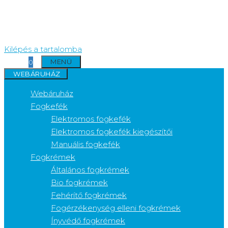
Kilépés a tartalomba
MENÜ
0
WEBÁRUHÁZ
Webáruház
Fogkefék
Elektromos fogkefék
Elektromos fogkefék kiegészítői
Manuális fogkefék
Fogkrémek
Általános fogkrémek
Bio fogkrémek
Fehérítő fogkrémek
Fogérzékenység elleni fogkrémek
Ínyvédő fogkrémek