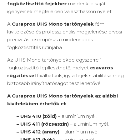
fogköztisztító fejekhez
mindenki a saját
igényeinek megfelelően választhasson nyelet.
A
Curaprox UHS Mono tartónyelek
fém
kivitelezése és professzionális megjelenése orvosi
precizitást csempész a mindennapos
fogköztisztítás rutinjába.
Az UHS Mono tartónyelekbe egyszerre 1
fogköztisztító fej illeszthető, melyet
csavaros
rögzítéssel
fixálhatunk, így a fejek stabilitása még
biztosabb irányíthatóságot tesz lehetővé.
A Curaprox UHS Mono tartónyelek az alábbi
kivitelekben érhetők el:
– UHS 410 (zöld)
– alumínium nyél,
– UHS 411 (rózsaszín)
– alumínium nyél,
– UHS 412 (arany)
– alumínium nyél,
– UHS 413 (kék)
– alumínium nyél,