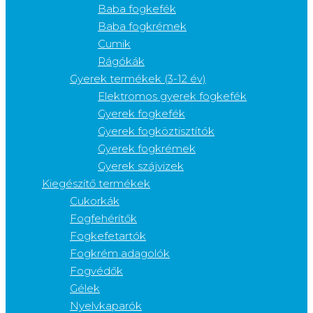
Baba fogkefék
Baba fogkrémek
Cumik
Rágókák
Gyerek termékek (3-12 év)
Elektromos gyerek fogkefék
Gyerek fogkefék
Gyerek fogköztisztítók
Gyerek fogkrémek
Gyerek szájvizek
Kiegészítő termékek
Cukorkák
Fogfehérítők
Fogkefetartók
Fogkrém adagolók
Fogvédők
Gélek
Nyelvkaparók