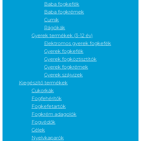
Baba fogkefék
Baba fogkrémek
Cumik
Rágókák
Gyerek termékek (3-12 év)
Elektromos gyerek fogkefék
Gyerek fogkefék
Gyerek fogköztisztítók
Gyerek fogkrémek
Gyerek szájvizek
Kiegészítő termékek
Cukorkák
Fogfehérítők
Fogkefetartók
Fogkrém adagolók
Fogvédők
Gélek
Nyelvkaparók