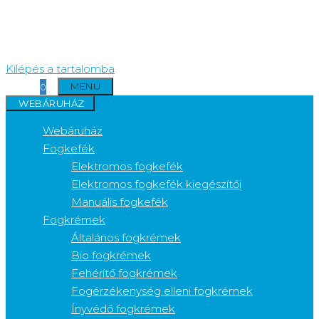
Kilépés a tartalomba
MENÜ
0
WEBÁRUHÁZ
Webáruház
Fogkefék
Elektromos fogkefék
Elektromos fogkefék kiegészítői
Manuális fogkefék
Fogkrémek
Általános fogkrémek
Bio fogkrémek
Fehérítő fogkrémek
Fogérzékenység elleni fogkrémek
Ínyvédő fogkrémek