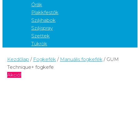
Órák
Plakkfestők
Szájhabok
Szájspray
Szettek
Tükrök
Kezdőlap
/
Fogkefék
/
Manuális fogkefék
/ GUM
Technique+ fogkefe
Akció!