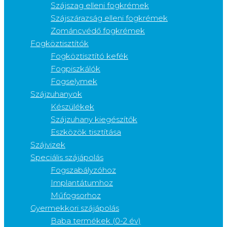
Szájszag elleni fogkrémek
Szájszárazság elleni fogkrémek
Zománcvédő fogkrémek
Fogköztisztítók
Fogköztisztító kefék
Fogpiszkálók
Fogselymek
Szájzuhanyok
Készülékek
Szájzuhany kiegészítők
Eszközök tisztítása
Szájvizek
Speciális szájápolás
Fogszabályzóhoz
Implantátumhoz
Műfogsorhoz
Gyermekkori szájápolás
Baba termékek (0-2 év)