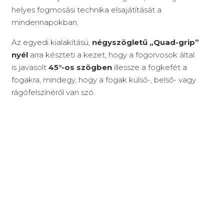
helyes fogmosási technika elsajátítását a
mindennapokban.
Az egyedi kialakítású,
négyszögletű „Quad-grip”
nyél
arra készteti a kezet, hogy a fogorvosok által
is javasolt
45°-os szögben
illessze a fogkefét a
fogakra, mindegy, hogy a fogak külső-, belső- vagy
rágófelszínéről van szó.