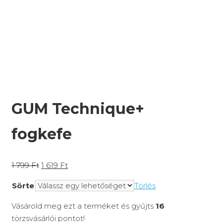
GUM Technique+
fogkefe
1 799
Ft
1 619
Ft
Sörte
Törlés
Vásárold meg ezt a terméket és gyűjts
16
törzsvásárlói pontot!