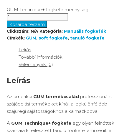
GUM Technique+ fogkefe mennyiség
Kosárba teszem
Cikkszám:
N/A
Kategória:
Manuális fogkefék
Címkék:
GUM
,
soft fogkefe
,
tanuló fogkefe
Leírás
További információk
Vélemények (0)
Leírás
Az amerikai
GUM termékcsalád
professzionális
szájápolási termékeket kínál, a legkülönfélébb
szájüregi sajátosságokhoz alkalmazkodva.
A
GUM Technique+ fogkefe
egy olyan felnőttek
számára kifejlesztett tanuló fogkefe, ami segíti a