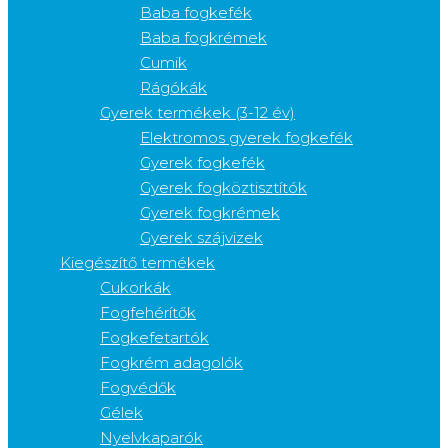
Baba fogkefék
Baba fogkrémek
Cumik
Rágókák
Gyerek termékek (3-12 év)
Elektromos gyerek fogkefék
Gyerek fogkefék
Gyerek fogköztisztítók
Gyerek fogkrémek
Gyerek szájvizek
Kiegészítő termékek
Cukorkák
Fogfehérítők
Fogkefetartók
Fogkrém adagolók
Fogvédők
Gélek
Nyelvkaparók