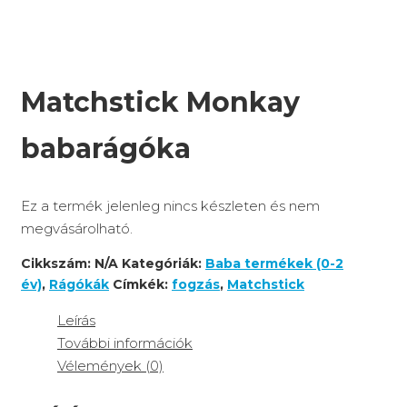
Matchstick Monkay
babarágóka
Ez a termék jelenleg nincs készleten és nem
megvásárolható.
Cikkszám:
N/A
Kategóriák:
Baba termékek (0-2
év)
,
Rágókák
Címkék:
fogzás
,
Matchstick
Leírás
További információk
Vélemények (0)