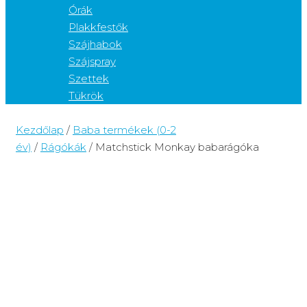
Órák
Plakkfestők
Szájhabok
Szájspray
Szettek
Tükrök
Kezdőlap
/
Baba termékek (0-2
év)
/
Rágókák
/ Matchstick Monkay babarágóka