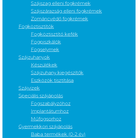
Szájszag elleni fogkrémek
Szájszárazság elleni fogkrémek
Zománcvédő fogkrémek
Fogköztisztítók
Fogköztisztító kefék
Fogpiszkálók
Fogselymek
Szájzuhanyok
Készülékek
Szájzuhany kiegészítők
Eszközök tisztítása
Szájvizek
Speciális szájápolás
Fogszabályzóhoz
Implantátumhoz
Műfogsorhoz
Gyermekkori szájápolás
Baba termékek (0-2 év)