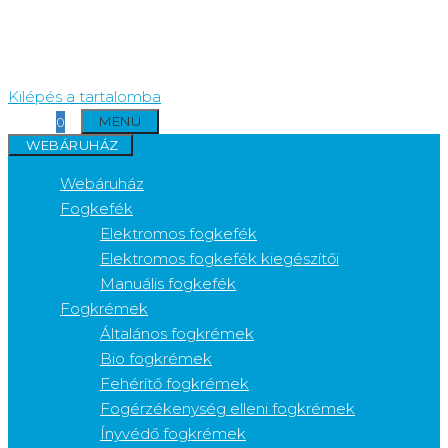
Kilépés a tartalomba
MENÜ
0
WEBÁRUHÁZ
Webáruház
Fogkefék
Elektromos fogkefék
Elektromos fogkefék kiegészítői
Manuális fogkefék
Fogkrémek
Általános fogkrémek
Bio fogkrémek
Fehérítő fogkrémek
Fogérzékenység elleni fogkrémek
Ínyvédő fogkrémek