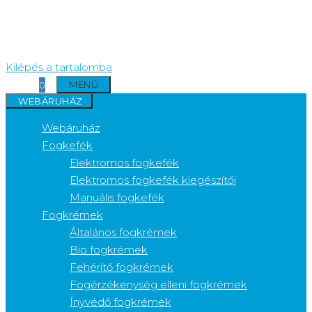
Kilépés a tartalomba
MENÜ
0
WEBÁRUHÁZ
Webáruház
Fogkefék
Elektromos fogkefék
Elektromos fogkefék kiegészítői
Manuális fogkefék
Fogkrémek
Általános fogkrémek
Bio fogkrémek
Fehérítő fogkrémek
Fogérzékenység elleni fogkrémek
Ínyvédő fogkrémek