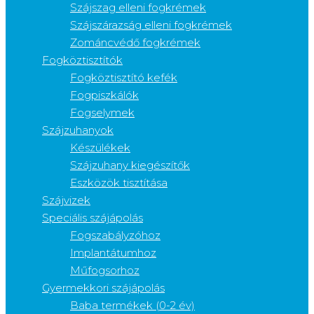
Szájszag elleni fogkrémek
Szájszárazság elleni fogkrémek
Zománcvédő fogkrémek
Fogköztisztítók
Fogköztisztító kefék
Fogpiszkálók
Fogselymek
Szájzuhanyok
Készülékek
Szájzuhany kiegészítők
Eszközök tisztítása
Szájvizek
Speciális szájápolás
Fogszabályzóhoz
Implantátumhoz
Műfogsorhoz
Gyermekkori szájápolás
Baba termékek (0-2 év)