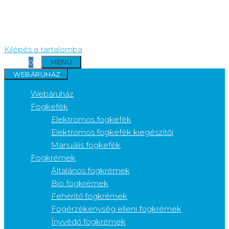
Kilépés a tartalomba
MENÜ
0
WEBÁRUHÁZ
Webáruház
Fogkefék
Elektromos fogkefék
Elektromos fogkefék kiegészítői
Manuális fogkefék
Fogkrémek
Általános fogkrémek
Bio fogkrémek
Fehérítő fogkrémek
Fogérzékenység elleni fogkrémek
Ínyvédő fogkrémek