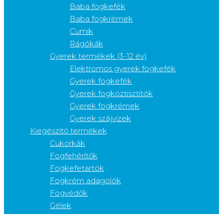
Baba fogkefék
Baba fogkrémek
Cumik
Rágókák
Gyerek termékek (3-12 év)
Elektromos gyerek fogkefék
Gyerek fogkefék
Gyerek fogköztisztítók
Gyerek fogkrémek
Gyerek szájvizek
Kiegészítő termékek
Cukorkák
Fogfehérítők
Fogkefetartók
Fogkrém adagolók
Fogvédők
Gélek
Nyelvkaparók