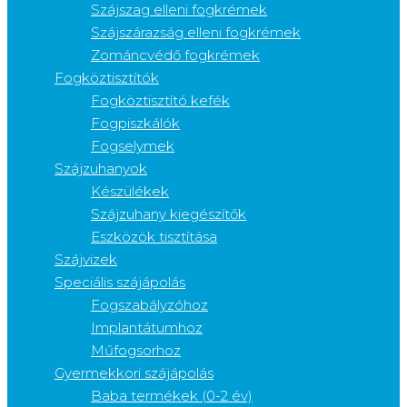
Szájszag elleni fogkrémek
Szájszárazság elleni fogkrémek
Zománcvédő fogkrémek
Fogköztisztítók
Fogköztisztító kefék
Fogpiszkálók
Fogselymek
Szájzuhanyok
Készülékek
Szájzuhany kiegészítők
Eszközök tisztítása
Szájvizek
Speciális szájápolás
Fogszabályzóhoz
Implantátumhoz
Műfogsorhoz
Gyermekkori szájápolás
Baba termékek (0-2 év)