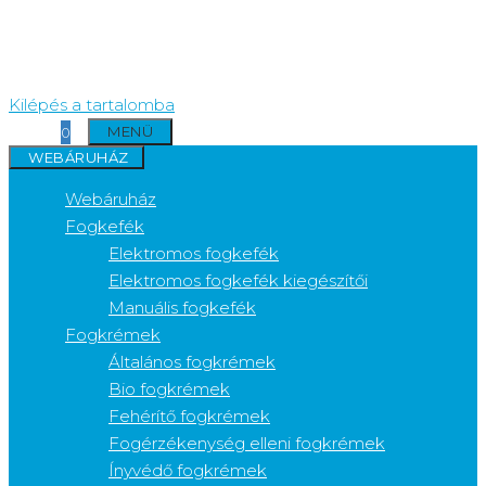
Kilépés a tartalomba
MENÜ
0
WEBÁRUHÁZ
Webáruház
Fogkefék
Elektromos fogkefék
Elektromos fogkefék kiegészítői
Manuális fogkefék
Fogkrémek
Általános fogkrémek
Bio fogkrémek
Fehérítő fogkrémek
Fogérzékenység elleni fogkrémek
Ínyvédő fogkrémek