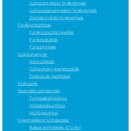
Szájszag elleni fogkrémek
Szájszárazság elleni fogkrémek
Zománcvédő fogkrémek
Fogköztisztítók
Fogköztisztító kefék
Fogpiszkálók
Fogselymek
Szájzuhanyok
Készülékek
Szájzuhany kiegészítők
Eszközök tisztítása
Szájvizek
Speciális szájápolás
Fogszabályzóhoz
Implantátumhoz
Műfogsorhoz
Gyermekkori szájápolás
Baba termékek (0-2 év)