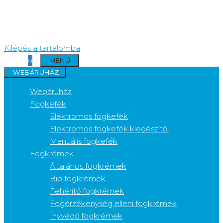
Kilépés a tartalomba
MENÜ
0
WEBÁRUHÁZ
Webáruház
Fogkefék
Elektromos fogkefék
Elektromos fogkefék kiegészítői
Manuális fogkefék
Fogkrémek
Általános fogkrémek
Bio fogkrémek
Fehérítő fogkrémek
Fogérzékenység elleni fogkrémek
Ínyvédő fogkrémek