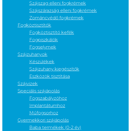
Szájszag elleni fogkrémek
Szájszárazság elleni fogkrémek
Zománcvédő fogkrémek
Fogköztisztítók
Fogköztisztító kefék
Fogpiszkálók
Fogselymek
Szájzuhanyok
Készülékek
Szájzuhany kiegészítők
Eszközök tisztítása
Szájvizek
Speciális szájápolás
Fogszabályzóhoz
Implantátumhoz
Műfogsorhoz
Gyermekkori szájápolás
Baba termékek (0-2 év)