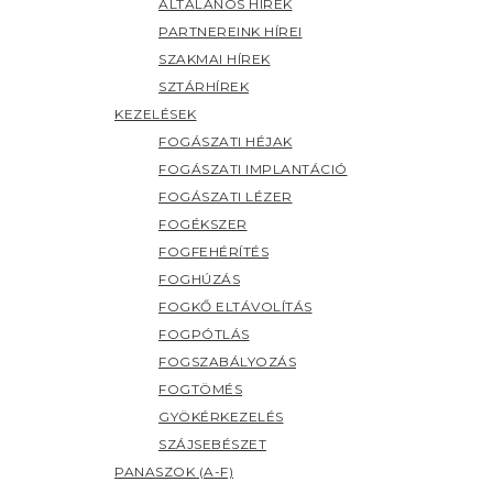
ÁLTALÁNOS HÍREK
PARTNEREINK HÍREI
SZAKMAI HÍREK
SZTÁRHÍREK
KEZELÉSEK
FOGÁSZATI HÉJAK
FOGÁSZATI IMPLANTÁCIÓ
FOGÁSZATI LÉZER
FOGÉKSZER
FOGFEHÉRÍTÉS
FOGHÚZÁS
FOGKŐ ELTÁVOLÍTÁS
FOGPÓTLÁS
FOGSZABÁLYOZÁS
FOGTÖMÉS
GYÖKÉRKEZELÉS
SZÁJSEBÉSZET
PANASZOK (A-F)