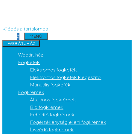
Kilépés a tartalomba
MENÜ
0
WEBÁRUHÁZ
Webáruház
Fogkefék
Elektromos fogkefék
Elektromos fogkefék kiegészítői
Manuális fogkefék
Fogkrémek
Általános fogkrémek
Bio fogkrémek
Fehérítő fogkrémek
Fogérzékenység elleni fogkrémek
Ínyvédő fogkrémek