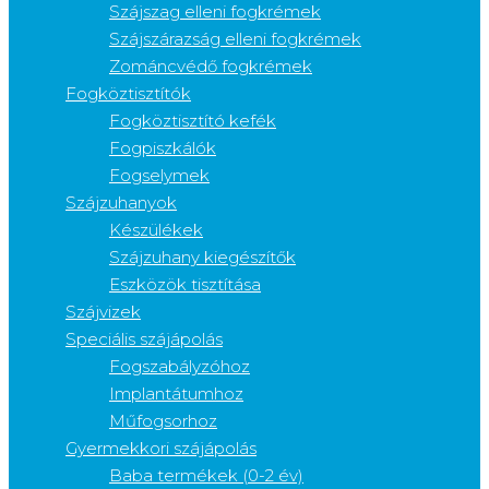
Szájszag elleni fogkrémek
Szájszárazság elleni fogkrémek
Zománcvédő fogkrémek
Fogköztisztítók
Fogköztisztító kefék
Fogpiszkálók
Fogselymek
Szájzuhanyok
Készülékek
Szájzuhany kiegészítők
Eszközök tisztítása
Szájvizek
Speciális szájápolás
Fogszabályzóhoz
Implantátumhoz
Műfogsorhoz
Gyermekkori szájápolás
Baba termékek (0-2 év)