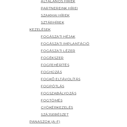
ÁLTALÁNOS HÍREK
PARTNEREINK HÍREI
SZAKMAI HÍREK
SZTÁRHÍREK
KEZELÉSEK
FOGÁSZATI HÉJAK
FOGÁSZATI IMPLANTÁCIÓ
FOGÁSZATI LÉZER
FOGÉKSZER
FOGFEHÉRÍTÉS
FOGHÚZÁS
FOGKŐ ELTÁVOLÍTÁS
FOGPÓTLÁS
FOGSZABÁLYOZÁS
FOGTÖMÉS
GYÖKÉRKEZELÉS
SZÁJSEBÉSZET
PANASZOK (A-F)