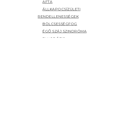
AFTA
ÁLLKAPOCSÍZÜLETI
RENDELLENESSÉGEK
BÖLCSESSÉGFOG
ÉGŐ SZÁJ SZINDRÓMA
FLUORÓZIS
FOGAK ELSZÍNEZŐDÉSE
FOGCSIKORGATÁS
FOGÉRZÉKENYSÉG
FOGFÁJÁS
FOGKŐ
FOGSZUVASODÁS
FOGZÁS
PANASZOK (H-Z)
HERPESZ
ÍNYBETEGSÉGEK
KILAZULT FOG
NYÁLMIRIGY BETEGSÉGEK