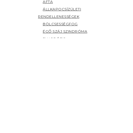
AFTA
ÁLLKAPOCSÍZÜLETI
RENDELLENESSÉGEK
BÖLCSESSÉGFOG
ÉGŐ SZÁJ SZINDRÓMA
FLUORÓZIS
FOGAK ELSZÍNEZŐDÉSE
FOGCSIKORGATÁS
FOGÉRZÉKENYSÉG
FOGFÁJÁS
FOGKŐ
FOGSZUVASODÁS
FOGZÁS
PANASZOK (H-Z)
HERPESZ
ÍNYBETEGSÉGEK
KILAZULT FOG
NYÁLMIRIGY BETEGSÉGEK