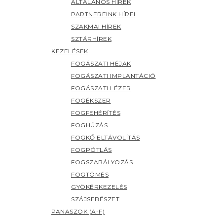
ÁLTALÁNOS HÍREK
PARTNEREINK HÍREI
SZAKMAI HÍREK
SZTÁRHÍREK
KEZELÉSEK
FOGÁSZATI HÉJAK
FOGÁSZATI IMPLANTÁCIÓ
FOGÁSZATI LÉZER
FOGÉKSZER
FOGFEHÉRÍTÉS
FOGHÚZÁS
FOGKŐ ELTÁVOLÍTÁS
FOGPÓTLÁS
FOGSZABÁLYOZÁS
FOGTÖMÉS
GYÖKÉRKEZELÉS
SZÁJSEBÉSZET
PANASZOK (A-F)