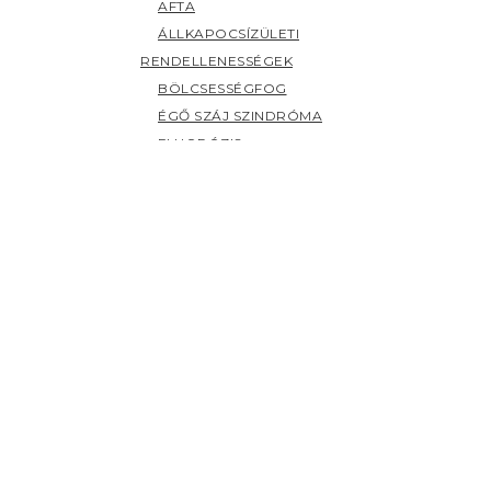
AFTA
ÁLLKAPOCSÍZÜLETI
RENDELLENESSÉGEK
BÖLCSESSÉGFOG
ÉGŐ SZÁJ SZINDRÓMA
FLUORÓZIS
FOGAK ELSZÍNEZŐDÉSE
FOGCSIKORGATÁS
FOGÉRZÉKENYSÉG
FOGFÁJÁS
FOGKŐ
FOGSZUVASODÁS
FOGZÁS
PANASZOK (H-Z)
HERPESZ
ÍNYBETEGSÉGEK
KILAZULT FOG
NYÁLMIRIGY BETEGSÉGEK