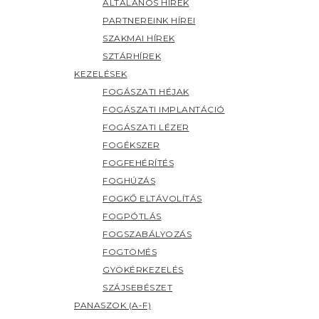
ÁLTALÁNOS HÍREK
PARTNEREINK HÍREI
SZAKMAI HÍREK
SZTÁRHÍREK
KEZELÉSEK
FOGÁSZATI HÉJAK
FOGÁSZATI IMPLANTÁCIÓ
FOGÁSZATI LÉZER
FOGÉKSZER
FOGFEHÉRÍTÉS
FOGHÚZÁS
FOGKŐ ELTÁVOLÍTÁS
FOGPÓTLÁS
FOGSZABÁLYOZÁS
FOGTÖMÉS
GYÖKÉRKEZELÉS
SZÁJSEBÉSZET
PANASZOK (A-F)