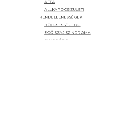
AFTA
ÁLLKAPOCSÍZÜLETI
RENDELLENESSÉGEK
BÖLCSESSÉGFOG
ÉGŐ SZÁJ SZINDRÓMA
FLUORÓZIS
FOGAK ELSZÍNEZŐDÉSE
FOGCSIKORGATÁS
FOGÉRZÉKENYSÉG
FOGFÁJÁS
FOGKŐ
FOGSZUVASODÁS
FOGZÁS
PANASZOK (H-Z)
HERPESZ
ÍNYBETEGSÉGEK
KILAZULT FOG
NYÁLMIRIGY BETEGSÉGEK