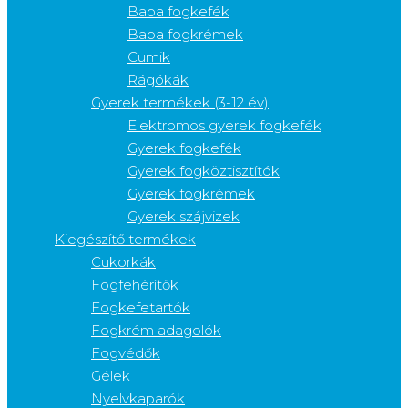
Baba fogkefék
Baba fogkrémek
Cumik
Rágókák
Gyerek termékek (3-12 év)
Elektromos gyerek fogkefék
Gyerek fogkefék
Gyerek fogköztisztítók
Gyerek fogkrémek
Gyerek szájvizek
Kiegészítő termékek
Cukorkák
Fogfehérítők
Fogkefetartók
Fogkrém adagolók
Fogvédők
Gélek
Nyelvkaparók