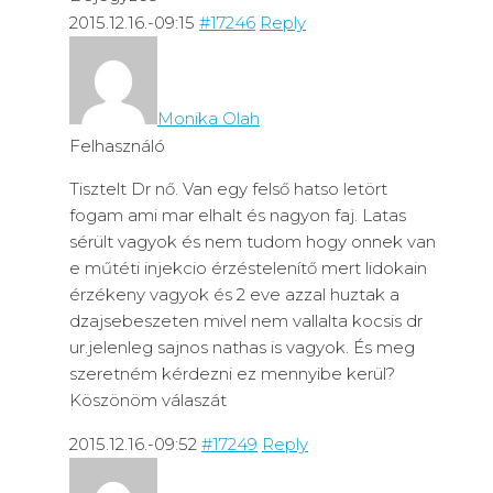
2015.12.16.-09:15
#17246
Reply
Monika Olah
Felhasználó
Tisztelt Dr nő. Van egy felső hatso letört
fogam ami mar elhalt és nagyon faj. Latas
sérült vagyok és nem tudom hogy onnek van
e műtéti injekcio érzéstelenítő mert lidokain
érzékeny vagyok és 2 eve azzal huztak a
dzajsebeszeten mivel nem vallalta kocsis dr
ur.jelenleg sajnos nathas is vagyok. És meg
szeretném kérdezni ez mennyibe kerül?
Köszönöm válaszát
2015.12.16.-09:52
#17249
Reply