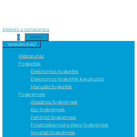
Kilépés a tartalomba
MENÜ
0
WEBÁRUHÁZ
Webáruház
Fogkefék
Elektromos fogkefék
Elektromos fogkefék kiegészítői
Manuális fogkefék
Fogkrémek
Általános fogkrémek
Bio fogkrémek
Fehérítő fogkrémek
Fogérzékenység elleni fogkrémek
Ínyvédő fogkrémek