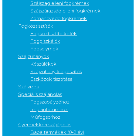
Szájszag elleni fogkrémek
Szájszárazság elleni fogkrémek
Zománcvédő fogkrémek
Fogköztisztítók
Fogköztisztító kefék
Fogpiszkálók
Fogselymek
Szájzuhanyok
Készülékek
Szájzuhany kiegészítők
Eszközök tisztítása
Szájvizek
Speciális szájápolás
Fogszabályzóhoz
Implantátumhoz
Műfogsorhoz
Gyermekkori szájápolás
Baba termékek (0-2 év)