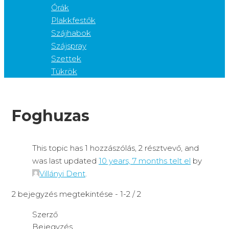
Órák
Plakkfestők
Szájhabok
Szájspray
Szettek
Tükrök
Foghuzas
This topic has 1 hozzászólás, 2 résztvevő, and
was last updated
10 years, 7 months telt el
by
Villányi Dent
.
2 bejegyzés megtekintése - 1-2 / 2
Szerző
Bejegyzés