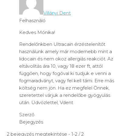
Villányi Dent
Felhasználó
Kedves Mónika!
Rendelőnkben Ultracain érzéstelenítőt
használunk amely már modernebb mint a
lidocain és nem okoz allergiás reakciót. Az
eltávolítás ára 10, vagy 18 ezer ft, attól
függően, hogy fogóval ki tudjuk e venni a
fogmaradványt, vagy fel kell tárni. Erre más
költség nem jön. Ha ez megfelel Önnek,
szeretettel várjuk a rendelőbe gyógyulás
után. Üdvözlettel, Vdent
Szerző
Bejegyzés
2 bejegyzés megtekintése - 1-2 / 2