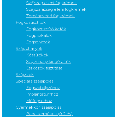
Szájszag elleni fogkrémek
Szájszárazság elleni fogkrémek
Zománcvédő fogkrémek
Fogköztisztítók
Fogköztisztító kefék
Fogpiszkálók
Fogselymek
Szájzuhanyok
Készülékek
Szájzuhany kiegészítők
Eszközök tisztítása
Szájvizek
Speciális szájápolás
Fogszabályzóhoz
Implantátumhoz
Műfogsorhoz
Gyermekkori szájápolás
Baba termékek (0-2 év)