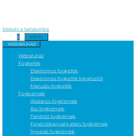
Kilépés a tartalomba
MENÜ
0
WEBÁRUHÁZ
Webáruház
Fogkefék
Elektromos fogkefék
Elektromos fogkefék kiegészítői
Manuális fogkefék
Fogkrémek
Általános fogkrémek
Bio fogkrémek
Fehérítő fogkrémek
Fogérzékenység elleni fogkrémek
Ínyvédő fogkrémek