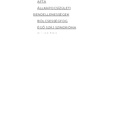
AFTA
ÁLLKAPOCSÍZÜLETI
RENDELLENESSÉGEK
BÖLCSESSÉGFOG
ÉGŐ SZÁJ SZINDRÓMA
FLUORÓZIS
FOGAK ELSZÍNEZŐDÉSE
FOGCSIKORGATÁS
FOGÉRZÉKENYSÉG
FOGFÁJÁS
FOGKŐ
FOGSZUVASODÁS
FOGZÁS
PANASZOK (H-Z)
HERPESZ
ÍNYBETEGSÉGEK
KILAZULT FOG
NYÁLMIRIGY BETEGSÉGEK