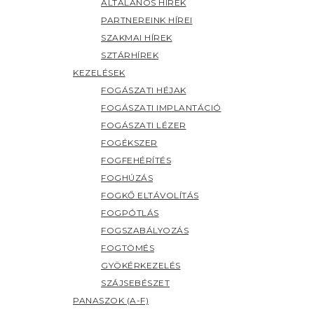
ÁLTALÁNOS HÍREK
PARTNEREINK HÍREI
SZAKMAI HÍREK
SZTÁRHÍREK
KEZELÉSEK
FOGÁSZATI HÉJAK
FOGÁSZATI IMPLANTÁCIÓ
FOGÁSZATI LÉZER
FOGÉKSZER
FOGFEHÉRÍTÉS
FOGHÚZÁS
FOGKŐ ELTÁVOLÍTÁS
FOGPÓTLÁS
FOGSZABÁLYOZÁS
FOGTÖMÉS
GYÖKÉRKEZELÉS
SZÁJSEBÉSZET
PANASZOK (A-F)