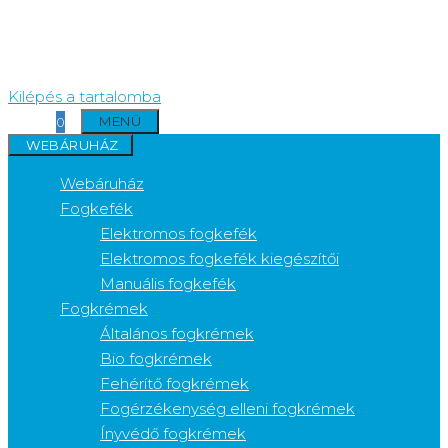
Kilépés a tartalomba
MENÜ
0
WEBÁRUHÁZ
Webáruház
Fogkefék
Elektromos fogkefék
Elektromos fogkefék kiegészítői
Manuális fogkefék
Fogkrémek
Általános fogkrémek
Bio fogkrémek
Fehérítő fogkrémek
Fogérzékenység elleni fogkrémek
Ínyvédő fogkrémek