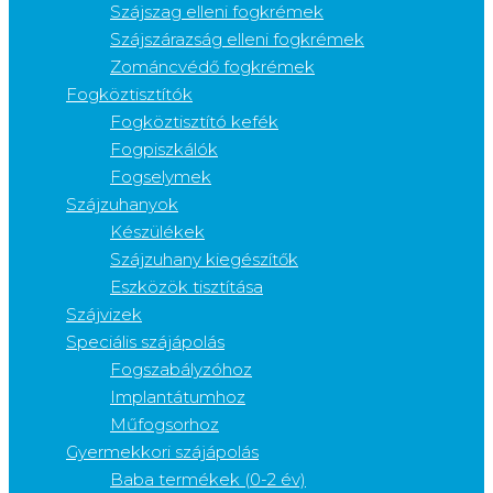
Szájszag elleni fogkrémek
Szájszárazság elleni fogkrémek
Zománcvédő fogkrémek
Fogköztisztítók
Fogköztisztító kefék
Fogpiszkálók
Fogselymek
Szájzuhanyok
Készülékek
Szájzuhany kiegészítők
Eszközök tisztítása
Szájvizek
Speciális szájápolás
Fogszabályzóhoz
Implantátumhoz
Műfogsorhoz
Gyermekkori szájápolás
Baba termékek (0-2 év)