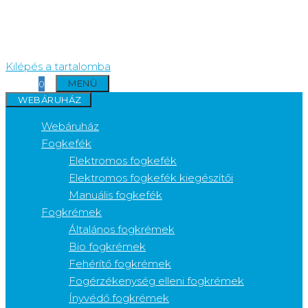
Kilépés a tartalomba
MENÜ
0
WEBÁRUHÁZ
Webáruház
Fogkefék
Elektromos fogkefék
Elektromos fogkefék kiegészítői
Manuális fogkefék
Fogkrémek
Általános fogkrémek
Bio fogkrémek
Fehérítő fogkrémek
Fogérzékenység elleni fogkrémek
Ínyvédő fogkrémek