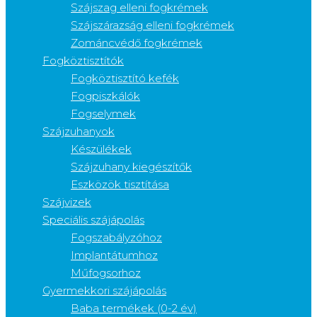
Szájszag elleni fogkrémek
Szájszárazság elleni fogkrémek
Zománcvédő fogkrémek
Fogköztisztítók
Fogköztisztító kefék
Fogpiszkálók
Fogselymek
Szájzuhanyok
Készülékek
Szájzuhany kiegészítők
Eszközök tisztítása
Szájvizek
Speciális szájápolás
Fogszabályzóhoz
Implantátumhoz
Műfogsorhoz
Gyermekkori szájápolás
Baba termékek (0-2 év)