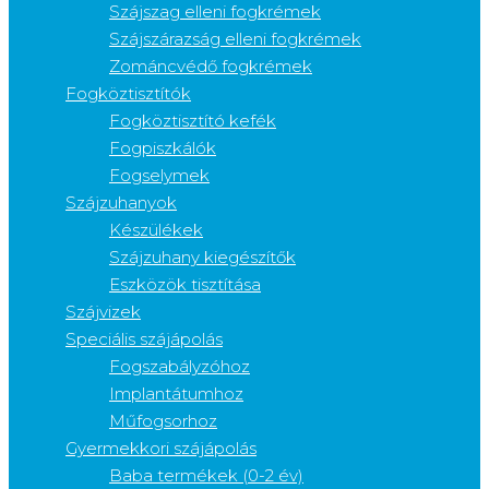
Szájszag elleni fogkrémek
Szájszárazság elleni fogkrémek
Zománcvédő fogkrémek
Fogköztisztítók
Fogköztisztító kefék
Fogpiszkálók
Fogselymek
Szájzuhanyok
Készülékek
Szájzuhany kiegészítők
Eszközök tisztítása
Szájvizek
Speciális szájápolás
Fogszabályzóhoz
Implantátumhoz
Műfogsorhoz
Gyermekkori szájápolás
Baba termékek (0-2 év)