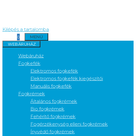
Kilépés a tartalomba
MENÜ
0
WEBÁRUHÁZ
Webáruház
Fogkefék
Elektromos fogkefék
Elektromos fogkefék kiegészítői
Manuális fogkefék
Fogkrémek
Általános fogkrémek
Bio fogkrémek
Fehérítő fogkrémek
Fogérzékenység elleni fogkrémek
Ínyvédő fogkrémek