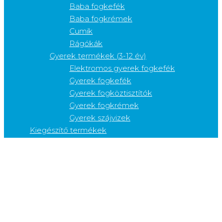
Baba fogkefék
Baba fogkrémek
Cumik
Rágókák
Gyerek termékek (3-12 év)
Elektromos gyerek fogkefék
Gyerek fogkefék
Gyerek fogköztisztítók
Gyerek fogkrémek
Gyerek szájvizek
Kiegészítő termékek
Cukorkák
Fogfehérítők
Fogkefetartók
Fogkrém adagolók
Fogvédők
Gélek
Nyelvkaparók