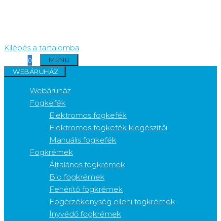
Kilépés a tartalomba
MENÜ
0
WEBÁRUHÁZ
Webáruház
Fogkefék
Elektromos fogkefék
Elektromos fogkefék kiegészítői
Manuális fogkefék
Fogkrémek
Általános fogkrémek
Bio fogkrémek
Fehérítő fogkrémek
Fogérzékenység elleni fogkrémek
Ínyvédő fogkrémek