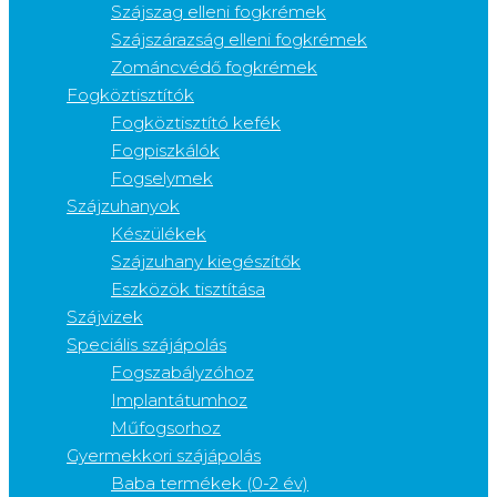
Szájszag elleni fogkrémek
Szájszárazság elleni fogkrémek
Zománcvédő fogkrémek
Fogköztisztítók
Fogköztisztító kefék
Fogpiszkálók
Fogselymek
Szájzuhanyok
Készülékek
Szájzuhany kiegészítők
Eszközök tisztítása
Szájvizek
Speciális szájápolás
Fogszabályzóhoz
Implantátumhoz
Műfogsorhoz
Gyermekkori szájápolás
Baba termékek (0-2 év)