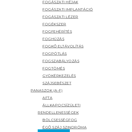
FOGÁSZATI HÉJAK
FOGÁSZATI IMPLANTÁCIÓ
FOGÁSZATI LÉZER
FOGÉKSZER
FOGFEHÉRÍTÉS
FOGHÚZÁS
FOGKŐ ELTÁVOLÍTÁS
FOGPÓTLÁS
FOGSZABÁLYOZÁS
FOGTÖMÉS
GYÖKÉRKEZELÉS
SZÁJSEBÉSZET
PANASZOK (A-F)
AFTA
ÁLLKAPOCSÍZÜLETI
RENDELLENESSÉGEK
BÖLCSESSÉGFOG
ÉGŐ SZÁJ SZINDRÓMA