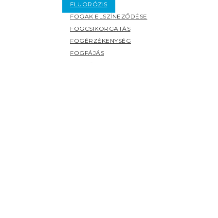
FLUORÓZIS
FOGAK ELSZÍNEZŐDÉSE
FOGCSIKORGATÁS
FOGÉRZÉKENYSÉG
FOGFÁJÁS
FOGKŐ
FOGSZUVASODÁS
FOGZÁS
PANASZOK (H-Z)
HERPESZ
ÍNYBETEGSÉGEK
KILAZULT FOG
NYÁLMIRIGY BETEGSÉGEK
NYELV BETEGSÉGEI
SZÁJHARAPDÁLÁS
SZÁJPENÉSZ
SZÁJSZAG
SZÁJSZÁRAZSÁG