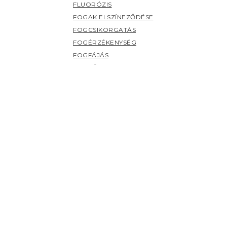
FLUORÓZIS
FOGAK ELSZÍNEZŐDÉSE
FOGCSIKORGATÁS
FOGÉRZÉKENYSÉG
FOGFÁJÁS
FOGKŐ
FOGSZUVASODÁS
FOGZÁS
PANASZOK (H-Z)
HERPESZ
ÍNYBETEGSÉGEK
KILAZULT FOG
NYÁLMIRIGY BETEGSÉGEK
NYELV BETEGSÉGEI
SZÁJHARAPDÁLÁS
SZÁJPENÉSZ
SZÁJSZAG
SZÁJSZÁRAZSÁG