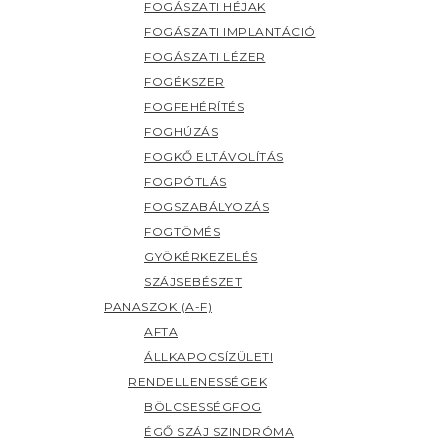
FOGÁSZATI HÉJAK
FOGÁSZATI IMPLANTÁCIÓ
FOGÁSZATI LÉZER
FOGÉKSZER
FOGFEHÉRÍTÉS
FOGHÚZÁS
FOGKŐ ELTÁVOLÍTÁS
FOGPÓTLÁS
FOGSZABÁLYOZÁS
FOGTÖMÉS
GYÖKÉRKEZELÉS
SZÁJSEBÉSZET
PANASZOK (A-F)
AFTA
ÁLLKAPOCSÍZÜLETI
RENDELLENESSÉGEK
BÖLCSESSÉGFOG
ÉGŐ SZÁJ SZINDRÓMA