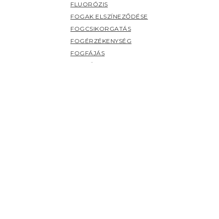
FLUORÓZIS
FOGAK ELSZÍNEZŐDÉSE
FOGCSIKORGATÁS
FOGÉRZÉKENYSÉG
FOGFÁJÁS
FOGKŐ
FOGSZUVASODÁS
FOGZÁS
PANASZOK (H-Z)
HERPESZ
ÍNYBETEGSÉGEK
KILAZULT FOG
NYÁLMIRIGY BETEGSÉGEK
NYELV BETEGSÉGEI
SZÁJHARAPDÁLÁS
SZÁJPENÉSZ
SZÁJSZAG
SZÁJSZÁRAZSÁG