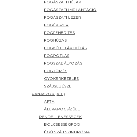
FOGÁSZATI HÉJAK
FOGÁSZATI IMPLANTÁCIÓ
FOGÁSZATI LÉZER
FOGÉKSZER
FOGFEHÉRÍTÉS
FOGHÚZÁS
FOGKŐ ELTÁVOLÍTÁS
FOGPÓTLÁS
FOGSZABÁLYOZÁS
FOGTÖMÉS
GYÖKÉRKEZELÉS
SZÁJSEBÉSZET
PANASZOK (A-F)
AFTA
ÁLLKAPOCSÍZÜLETI
RENDELLENESSÉGEK
BÖLCSESSÉGFOG
ÉGŐ SZÁJ SZINDRÓMA