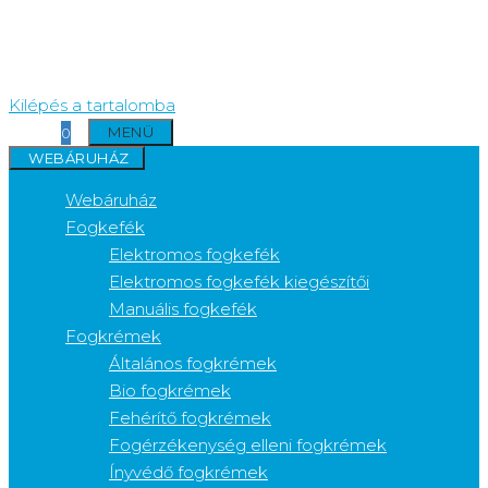
Kilépés a tartalomba
MENÜ
0
WEBÁRUHÁZ
Webáruház
Fogkefék
Elektromos fogkefék
Elektromos fogkefék kiegészítői
Manuális fogkefék
Fogkrémek
Általános fogkrémek
Bio fogkrémek
Fehérítő fogkrémek
Fogérzékenység elleni fogkrémek
Ínyvédő fogkrémek