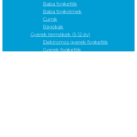
Baba fogkefék
Baba fogkrémek
Cumik
Rágókák
Gyerek termékek (3-12 év)
Elektromos gyerek fogkefék
Gyerek fogkefék
Gyerek fogköztisztítók
Gyerek fogkrémek
Gyerek szájvizek
Kiegészítő termékek
Cukorkák
Fogfehérítők
Fogkefetartók
Fogkrém adagolók
Fogvédők
Gélek
Nyelvkaparók