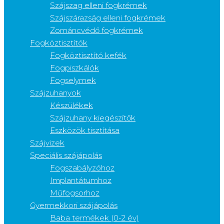
Szájszag elleni fogkrémek
Szájszárazság elleni fogkrémek
Zománcvédő fogkrémek
Fogköztisztítók
Fogköztisztító kefék
Fogpiszkálók
Fogselymek
Szájzuhanyok
Készülékek
Szájzuhany kiegészítők
Eszközök tisztítása
Szájvizek
Speciális szájápolás
Fogszabályzóhoz
Implantátumhoz
Műfogsorhoz
Gyermekkori szájápolás
Baba termékek (0-2 év)