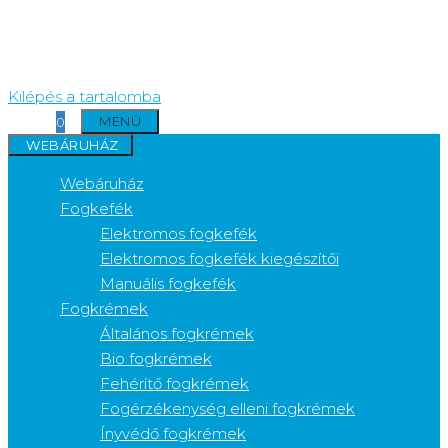
Kilépés a tartalomba
MENÜ
0
WEBÁRUHÁZ
Webáruház
Fogkefék
Elektromos fogkefék
Elektromos fogkefék kiegészítői
Manuális fogkefék
Fogkrémek
Általános fogkrémek
Bio fogkrémek
Fehérítő fogkrémek
Fogérzékenység elleni fogkrémek
Ínyvédő fogkrémek