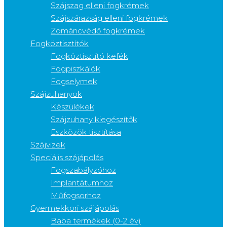
Szájszag elleni fogkrémek
Szájszárazság elleni fogkrémek
Zománcvédő fogkrémek
Fogköztisztítók
Fogköztisztító kefék
Fogpiszkálók
Fogselymek
Szájzuhanyok
Készülékek
Szájzuhany kiegészítők
Eszközök tisztítása
Szájvizek
Speciális szájápolás
Fogszabályzóhoz
Implantátumhoz
Műfogsorhoz
Gyermekkori szájápolás
Baba termékek (0-2 év)