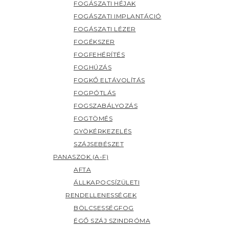
FOGÁSZATI HÉJAK
FOGÁSZATI IMPLANTÁCIÓ
FOGÁSZATI LÉZER
FOGÉKSZER
FOGFEHÉRÍTÉS
FOGHÚZÁS
FOGKŐ ELTÁVOLÍTÁS
FOGPÓTLÁS
FOGSZABÁLYOZÁS
FOGTÖMÉS
GYÖKÉRKEZELÉS
SZÁJSEBÉSZET
PANASZOK (A-F)
AFTA
ÁLLKAPOCSÍZÜLETI
RENDELLENESSÉGEK
BÖLCSESSÉGFOG
ÉGŐ SZÁJ SZINDRÓMA