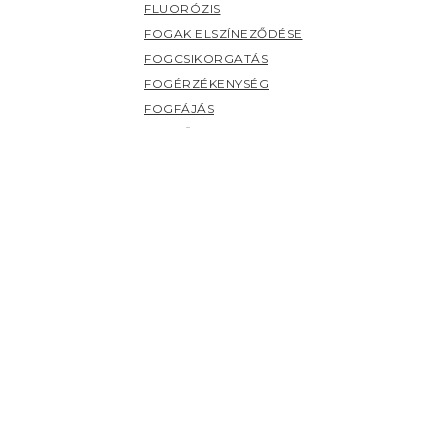
FLUORÓZIS
FOGAK ELSZÍNEZŐDÉSE
FOGCSIKORGATÁS
FOGÉRZÉKENYSÉG
FOGFÁJÁS
FOGKŐ
FOGSZUVASODÁS
FOGZÁS
PANASZOK (H-Z)
HERPESZ
ÍNYBETEGSÉGEK
KILAZULT FOG
NYÁLMIRIGY BETEGSÉGEK
NYELV BETEGSÉGEI
SZÁJHARAPDÁLÁS
SZÁJPENÉSZ
SZÁJSZAG
SZÁJSZÁRAZSÁG