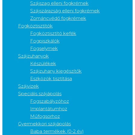
Szájszag elleni fogkrémek
Szájszárazság elleni fogkrémek
Zománcvédő fogkrémek
Fogköztisztítók
Fogköztisztító kefék
Fogpiszkálók
Fogselymek
Szájzuhanyok
Készülékek
Szájzuhany kiegészítők
Eszközök tisztítása
Szájvizek
Speciális szájápolás
Fogszabályzóhoz
Implantátumhoz
Műfogsorhoz
Gyermekkori szájápolás
Baba termékek (0-2 év)