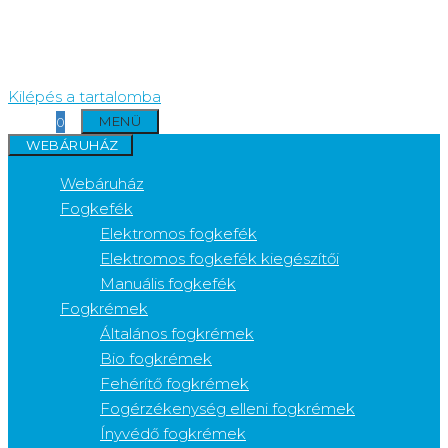
Kilépés a tartalomba
MENÜ
0
WEBÁRUHÁZ
Webáruház
Fogkefék
Elektromos fogkefék
Elektromos fogkefék kiegészítői
Manuális fogkefék
Fogkrémek
Általános fogkrémek
Bio fogkrémek
Fehérítő fogkrémek
Fogérzékenység elleni fogkrémek
Ínyvédő fogkrémek