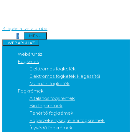
Kilépés a tartalomba
MENÜ
0
WEBÁRUHÁZ
Webáruház
Fogkefék
Elektromos fogkefék
Elektromos fogkefék kiegészítői
Manuális fogkefék
Fogkrémek
Általános fogkrémek
Bio fogkrémek
Fehérítő fogkrémek
Fogérzékenység elleni fogkrémek
Ínyvédő fogkrémek