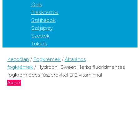
Órák
Plakkfestők
Szájhabok
Szájspray
Szettek
Tükrök
Kezdőlap
/
Fogkrémek
/
Általános
fogkrémek
/ Hydrophil Sweet Herbs fluoridmentes
fogkrém édes fűszerekkel B12 vitaminnal
Akció!