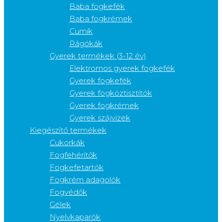
Baba fogkefék
Baba fogkrémek
Cumik
Rágókák
Gyerek termékek (3-12 év)
Elektromos gyerek fogkefék
Gyerek fogkefék
Gyerek fogköztisztítók
Gyerek fogkrémek
Gyerek szájvizek
Kiegészítő termékek
Cukorkák
Fogfehérítők
Fogkefetartók
Fogkrém adagolók
Fogvédők
Gélek
Nyelvkaparók