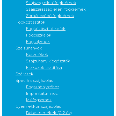
Szájszag elleni fogkrémek
Szájszárazság elleni fogkrémek
Zománcvédő fogkrémek
Fogköztisztítók
Fogköztisztító kefék
Fogpiszkálók
Fogselymek
Szájzuhanyok
Készülékek
Szájzuhany kiegészítők
Eszközök tisztítása
Szájvizek
Speciális szájápolás
Fogszabályzóhoz
Implantátumhoz
Műfogsorhoz
Gyermekkori szájápolás
Baba termékek (0-2 év)