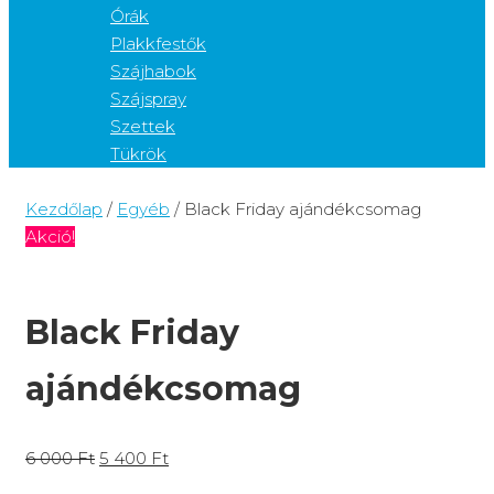
Órák
Plakkfestők
Szájhabok
Szájspray
Szettek
Tükrök
Kezdőlap
/
Egyéb
/ Black Friday ajándékcsomag
Akció!
Black Friday
ajándékcsomag
6 000
Ft
5 400
Ft