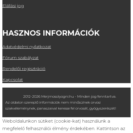
Elállási jog
HASZNOS INFORMÁCIÓK
Adatvédelmi nyilatkozat
Fórum szabályzat
Rendelői regisztráció
Kapcsolat
2012-2026 Merjmosolyogni.hu - Minden jog fenntartva.
Az oldalon szereplő információk nem minősülnek orvosi
szakvéleménynek, panaszaival keresse fel orvosát, gyógyszerészét!
Weboldalunkon sütiket (cookie-kat) használunk a
megfelelő felhasználói élmény érdekében. Kattintson az