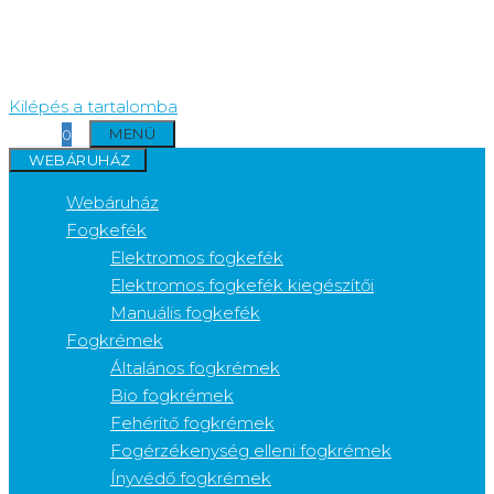
Kilépés a tartalomba
MENÜ
0
WEBÁRUHÁZ
Webáruház
Fogkefék
Elektromos fogkefék
Elektromos fogkefék kiegészítői
Manuális fogkefék
Fogkrémek
Általános fogkrémek
Bio fogkrémek
Fehérítő fogkrémek
Fogérzékenység elleni fogkrémek
Ínyvédő fogkrémek