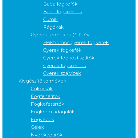
Baba fogkefék
Baba fogkrémek
Cumik
Rágókák
Gyerek termékek (3-12 év)
Elektromos gyerek fogkefék
Gyerek fogkefék
Gyerek fogköztisztítók
Gyerek fogkrémek
Gyerek szájvizek
Kiegészítő termékek
Cukorkák
Fogfehérítők
Fogkefetartók
Fogkrém adagolók
Fogvédők
Gélek
Nyelvkaparók