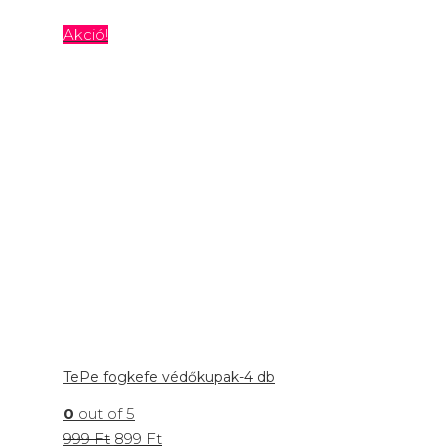
Akció!
TePe fogkefe védőkupak-4 db
0
out of 5
999
Ft
899
Ft