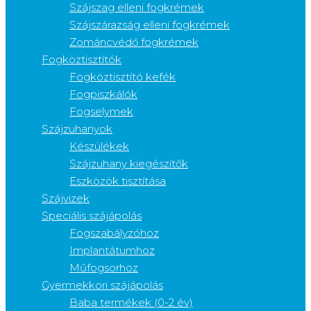
Szájszag elleni fogkrémek
Szájszárazság elleni fogkrémek
Zománcvédő fogkrémek
Fogköztisztítók
Fogköztisztító kefék
Fogpiszkálók
Fogselymek
Szájzuhanyok
Készülékek
Szájzuhany kiegészítők
Eszközök tisztítása
Szájvizek
Speciális szájápolás
Fogszabályzóhoz
Implantátumhoz
Műfogsorhoz
Gyermekkori szájápolás
Baba termékek (0-2 év)