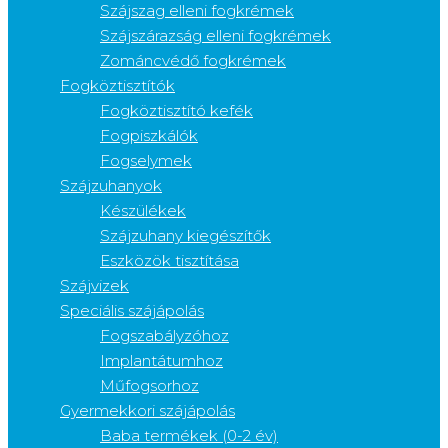
Szájszag elleni fogkrémek
Szájszárazság elleni fogkrémek
Zománcvédő fogkrémek
Fogköztisztítók
Fogköztisztító kefék
Fogpiszkálók
Fogselymek
Szájzuhanyok
Készülékek
Szájzuhany kiegészítők
Eszközök tisztítása
Szájvizek
Speciális szájápolás
Fogszabályzóhoz
Implantátumhoz
Műfogsorhoz
Gyermekkori szájápolás
Baba termékek (0-2 év)