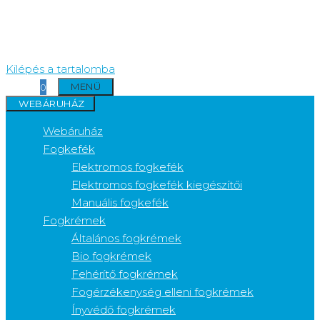
Kilépés a tartalomba
MENÜ
0
WEBÁRUHÁZ
Webáruház
Fogkefék
Elektromos fogkefék
Elektromos fogkefék kiegészítői
Manuális fogkefék
Fogkrémek
Általános fogkrémek
Bio fogkrémek
Fehérítő fogkrémek
Fogérzékenység elleni fogkrémek
Ínyvédő fogkrémek