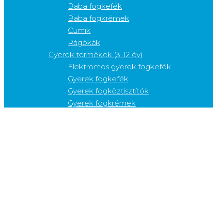
Baba fogkefék
Baba fogkrémek
Cumik
Rágókák
Gyerek termékek (3-12 év)
Elektromos gyerek fogkefék
Gyerek fogkefék
Gyerek fogköztisztítók
Gyerek fogkrémek
Gyerek szájvizek
Kiegészítő termékek
Cukorkák
Fogfehérítők
Fogkefetartók
Fogkrém adagolók
Fogvédők
Gélek
Nyelvkaparók