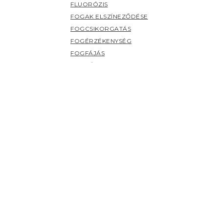
FLUORÓZIS
FOGAK ELSZÍNEZŐDÉSE
FOGCSIKORGATÁS
FOGÉRZÉKENYSÉG
FOGFÁJÁS
FOGKŐ
FOGSZUVASODÁS
FOGZÁS
PANASZOK (H-Z)
HERPESZ
ÍNYBETEGSÉGEK
KILAZULT FOG
NYÁLMIRIGY BETEGSÉGEK
NYELV BETEGSÉGEI
SZÁJHARAPDÁLÁS
SZÁJPENÉSZ
SZÁJSZAG
SZÁJSZÁRAZSÁG