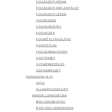
FOGÁSZATI HÉJAK
FOGÁSZATI IMPLANTÁCIÓ
FOGÁSZATI LÉZER
FOGÉKSZER
FOGFEHÉRÍTÉS
FOGHÚZÁS
FOGKŐ ELTÁVOLÍTÁS
FOGPÓTLÁS
FOGSZABÁLYOZÁS
FOGTÖMÉS
GYÖKÉRKEZELÉS
SZÁJSEBÉSZET
PANASZOK (A-F)
AFTA
ÁLLKAPOCSÍZÜLETI
RENDELLENESSÉGEK
BÖLCSESSÉGFOG
ÉGŐ SZÁJ SZINDRÓMA