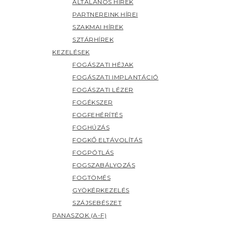
ÁLTALÁNOS HÍREK
PARTNEREINK HÍREI
SZAKMAI HÍREK
SZTÁRHÍREK
KEZELÉSEK
FOGÁSZATI HÉJAK
FOGÁSZATI IMPLANTÁCIÓ
FOGÁSZATI LÉZER
FOGÉKSZER
FOGFEHÉRÍTÉS
FOGHÚZÁS
FOGKŐ ELTÁVOLÍTÁS
FOGPÓTLÁS
FOGSZABÁLYOZÁS
FOGTÖMÉS
GYÖKÉRKEZELÉS
SZÁJSEBÉSZET
PANASZOK (A-F)