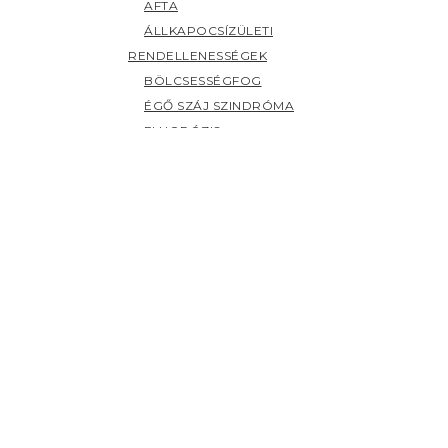
AFTA
ÁLLKAPOCSÍZÜLETI
RENDELLENESSÉGEK
BÖLCSESSÉGFOG
ÉGŐ SZÁJ SZINDRÓMA
FLUORÓZIS
FOGAK ELSZÍNEZŐDÉSE
FOGCSIKORGATÁS
FOGÉRZÉKENYSÉG
FOGFÁJÁS
FOGKŐ
FOGSZUVASODÁS
FOGZÁS
PANASZOK (H-Z)
HERPESZ
ÍNYBETEGSÉGEK
KILAZULT FOG
NYÁLMIRIGY BETEGSÉGEK