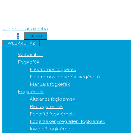
Kilépés a tartalomba
MENÜ
0
WEBÁRUHÁZ
Webáruház
Fogkefék
Elektromos fogkefék
Elektromos fogkefék kiegészítői
Manuális fogkefék
Fogkrémek
Általános fogkrémek
Bio fogkrémek
Fehérítő fogkrémek
Fogérzékenység elleni fogkrémek
Ínyvédő fogkrémek