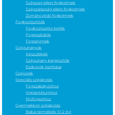
Szájszag elleni fogkrémek
Szájszárazság elleni fogkrémek
Zománcvédő fogkrémek
Fogköztisztítók
Fogköztisztító kefék
Fogpiszkálók
Fogselymek
Szájzuhanyok
Készülékek
Szájzuhany kiegészítők
Eszközök tisztítása
Szájvizek
Speciális szájápolás
Fogszabályzóhoz
Implantátumhoz
Műfogsorhoz
Gyermekkori szájápolás
Baba termékek (0-2 év)