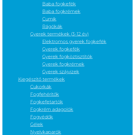
Baba fogkefék
Baba fogkrémek
Cumik
Rágókák
Gyerek termékek (3-12 év)
Elektromos gyerek fogkefék
Gyerek fogkefék
Gyerek fogköztisztítók
Gyerek fogkrémek
Gyerek szájvizek
Kiegészítő termékek
Cukorkák
Fogfehérítők
Fogkefetartók
Fogkrém adagolók
Fogvédők
Gélek
Nyelvkaparók