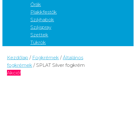
Órák
Plakkfestők
Szájhabok
Szájspray
Szettek
Tükrök
Kezdőlap
/
Fogkrémek
/
Általános
fogkrémek
/ SPLAT Silver fogkrém
Akció!