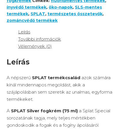
fogkrémek
Címkék:
fluoridmentes termékek
,
ínyvédő termékek
,
öko-napok
,
SLS-mentes
termékek
,
SPLAT
,
természetes összetevők
,
zománcvédő termékek
Leírás
További információk
Vélemények (0)
Leírás
A népszerű
SPLAT termékcsalád
azok számára
kínál mindennapos megoldást, akik a
szájápolásban sem szeretik az unalmas, egyforma
termékeket.
A
SPLAT Silver fogkrém (75 ml)
a Splat Special
sorozatának tagja, mely teljes mértékben
gondoskodik a fogak és a fogíny ápolásáról.