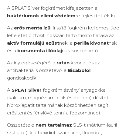
A SPLAT Silver fogkrémet kifejezetten a
baktériumok elleni védelem
re fejlesztették ki.
Az
erős menta ízű
, frissítő fogkrém kellemes, üde
leheletet biztosít, hosszan tartó frissítő hatása az
aktív formulájú ezüst
nek, a
perilla kivonat
nak
és a
borsmenta illóolaj
nak köszönhető.
Az íny egészségéről a
ratan
kivonat és az
antibakteriális összetevő, a
Bisabolol
gondoskodik.
A
SPLAT Silver
fogkrém ásványi anyagokkal
(kalcium, magnézium, cink és polidon) dúsított
hidroxiapatit tartalmának köszönhetően segít
erősíteni és fénylővé tenni a fogzománcot.
Összetétele
nem tartalmaz
SLS-t (nátrium-lauril
szulfátot), klórhexidint, szacharint, fluoridot,