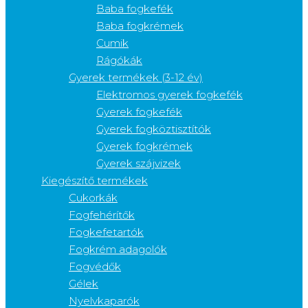
Baba fogkefék
Baba fogkrémek
Cumik
Rágókák
Gyerek termékek (3-12 év)
Elektromos gyerek fogkefék
Gyerek fogkefék
Gyerek fogköztisztítók
Gyerek fogkrémek
Gyerek szájvizek
Kiegészítő termékek
Cukorkák
Fogfehérítők
Fogkefetartók
Fogkrém adagolók
Fogvédők
Gélek
Nyelvkaparók