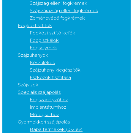
Szájszag elleni fogkrémek
Szájszárazság elleni fogkrémek
Zománcvédő fogkrémek
Fogköztisztítók
Fogköztisztító kefék
Fogpiszkálók
Fogselymek
Szájzuhanyok
Készülékek
Szájzuhany kiegészítők
Eszközök tisztítása
Szájvizek
Speciális szájápolás
Fogszabályzóhoz
Implantátumhoz
Műfogsorhoz
Gyermekkori szájápolás
Baba termékek (0-2 év)