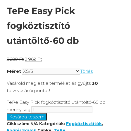
TePe Easy Pick
fogköztisztító
utántöltő-60 db
3 299
Ft
2 969
Ft
Méret
Törlés
Vásárold meg ezt a terméket és gyűjts
30
törzsvásárlói pontot!
TePe Easy Pick fogköztisztító utántöltő-60 db
mennyiség
Kosárba teszem
Cikkszám:
N/A
Kategóriák:
Fogköztisztítók
,
Fogpiszkálók
Címke:
TePe