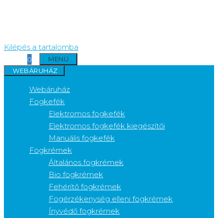
Kilépés a tartalomba
MENÜ
0
WEBÁRUHÁZ
Webáruház
Fogkefék
Elektromos fogkefék
Elektromos fogkefék kiegészítői
Manuális fogkefék
Fogkrémek
Általános fogkrémek
Bio fogkrémek
Fehérítő fogkrémek
Fogérzékenység elleni fogkrémek
Ínyvédő fogkrémek