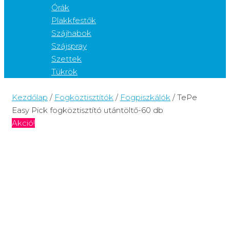
Órák
Plakkfestők
Szájhabok
Szájspray
Szettek
Tükrök
Kezdőlap
/
Fogköztisztítók
/
Fogpiszkálók
/ TePe
Easy Pick fogköztisztító utántöltő-60 db
Akció!